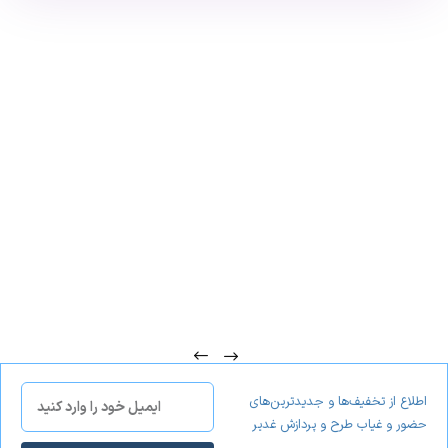
تشخیص چهره در شب
دستگاه تشخیص چهره تایمی با بهره‌گیری از الگوریتم های
توسعه یافته و با شناسایی سریع و دقیق به سطح پیشرفته‌ای
از تشخیص چهره‌ دست‌یافته‌است. دارای دوربین‌های HD با نور
مادون قرمز دوگانه ای است که شناسایی را حتی می‌توانند در
شب انجام دهند.
ظرفیت بالا
دستگاه تشخیص چهره تایمی با قابلیت ذخیره 1500 چهره و
ظرفیت ذخیره 5000 اثر انگشت و ظرفیت ذخیره 5000 کارت و
همچنین ظرفیت ذخیره 500000 لاگ متنی از قدرتمند ترین
دستگاه ها در نوع خود می باشد.
احراز هویت چندگانه
دسـتگاه تشـخیص چـهره تـایمی با احراز هویت چندگانه و
قابلیت پـشـتیبانی از شـناسایی تشـخیص چهره با دو دوربین
اطلاع از تخفیف‌ها و جدیدترین‌های
کیفیت HD (حتی در تاریـکی)، ثـبت اثـر انـگشت و اسـتفاده از
حضور و غیاب طرح و پردازش غدیر
کـارت می بـاشد.