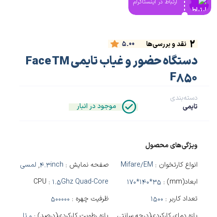
ارتباط در اینستاگرام
2
5.00
نقد و بررسی‌ها
دستگاه حضور و غیاب تایمی Face TM
F850
دسته‌بندی
موجود در انبار
تایمی
ویژگی‌های محصول
انواع کارتخوان :
Mifare/EM
صفحه نمایش :
4.3inch
,
لمسی
ابعاد(mm) :
170*140*35
1.5Ghz Quad-Core
CPU :
تعداد کاربر :
1500
ظرفیت چهره :
500000
بازه دمای کارکردی(درجه سانتی
بازه رطوبت کارکردی(درصد) :
0 تا