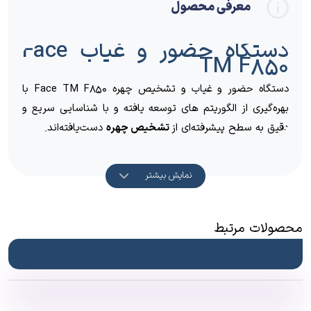
معرفی محصول
دستگاه حضور و غیاب
Face
TM F850
دستگاه حضور و غیاب و تشخیص چهره Face TM F850 با
بهره‌گیری از الگوریتم های توسعه یافته و با شناسایی سریع و
دقیق به سطح پیشرفته‌ای از
تشخیص چهره‌
دست‌یافته‌اند.
ویژگی های
دستگاه حضور و غیاب تایمی
:
خودآزمایی: Support
نمایش بیشتر
منبع تغذیه: DC12V
دوربین دو تایی HD مجهز به نور با قابلیت شناسایی در شب
دارای قابلیت بازکردن ضروری درب ها
محصولات مرتبط
ظرفیت چهره: ۱۵۰۰
مشاهده همه
ظرفیت کارت: ۵۰۰۰
پورت ارتباط: TCP/IP, Wifi Optional
امکان ورود و اطلاعات مستقیم کاربر