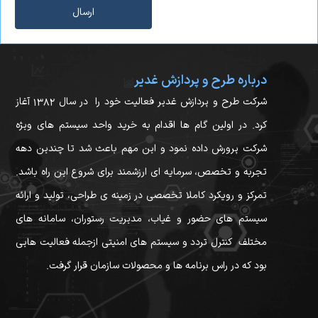
ارسال
دیگر ویژگی ها
دوربین دو تایی HD مجهز به نور با قابلیت شناسایی در شب
دارای قابلیت بازکردن ضروری درب ها
پورت ارتباط: TCP/IP, Wifi Optional
درباره طرح و پردازش غدیر
امکان ورود و اطلاعات مستقیم کاربر
شرکت طرح و پردازش غدیر فعالیت خود را در سال ۱۳۸۲ آغاز
منبع تغذیه : DC12V
کرد. در اولین گام ها اقدام به خرید واحد سیستم های ویژه
خودآزمایی : Support
سیستم کنترل دسترسی بیومتریک دارای صفحه نمایش لمسی خازنی
شرکت پرورش داده نمود و این مهم باعث شد تا چندین دهه
رنگی 4.3 اینچی TFT، دو دوربین مادون قرمز، دو دوربین با کیفیت
تجربه و تخصص، سرمایه ای ارزشمند برای شروع این راه باشد.
بالا و پردازنده چهار هسته ای 1.5 گیگاهرتز است.
تمرکز و رویکرد کاملا تخصصی در زمینه ی طراحی، تولید و ارائه
با استفاده از الگوریتم جدید تشخیص چهره تایمی TIMMY،
عکسبرداری چهره از طریق متعادل کردن نور دقیق‌تر و سریع‌تر است.
سیستم های حضور و غیاب، مدیریت رستوران، سامانه های
دستگاه های تشخیص چهره ما با الگوریتم توسعه یافته، شناسایی
مختلف کنترل تردد و سیستم های امنیتی ازجمله فعالیت هایی
سریع و دقیق، به سطح پیشرفته تشخیص چهره دست یافتند.
بود که در راس برنامه ها و محصولات سازمان قرار گرفت.
مقایسه دستگاه های حضور و غیاب تایمی
FACE TM