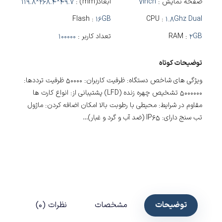
صفحه نمایش :
7inch
ابعاد(mm) :
119.8*268.4*49.7
Flash :
16GB
CPU :
1.8Ghz Dual
2GB
RAM :
تعداد کاربر :
100000
توضیحات کوتاه
ویژگی های شاخص دستگاه: ظرفیت کاربران: 50000 ظرفیت ترددها:
5000000 تشخیص چهره زنده (LFD) پشتیبانی از: انواع کارت ها
مقاوم در شرایط: محیطی با رطوبت بالا امکان اضافه کردن: ماژول
تب سنج دارای: IP65 (ضد آب و گرد و غبار)…
توضیحات
مشخصات
نظرات (0)