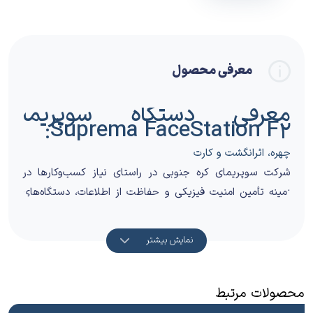
معرفی محصول
معرفی دستگاه سوپریما
:
Suprema
FaceStation F2
چهره، اثرانگشت و کارت
شرکت سوپریمای کره جنوبی در راستای نیاز کسب‌وکارها در
زمینه تأمین امنیت فیزیکی و حفاظت از اطلاعات، دستگاه‌های
نوینی برای تشخیص هویت افراد از طریق شناسایی چهره تولید
کرده است. دستگاه تشخیص چهره FaceStation F2 است که
نمایش بیشتر
مبتنی بر جدیدترین و به روزترین نوآوری زیست‌سنجی در
شناسایی افراد از روی تصویر چهره آنها می باشد. این دستگاه
مجهز به پیشرفته‎ ترین الگوریتم تشخیص افراد از روی عکس
محصولات مرتبط
چهره است که با استفاده از ویژگی‎های بایومتریک صورت، چهره