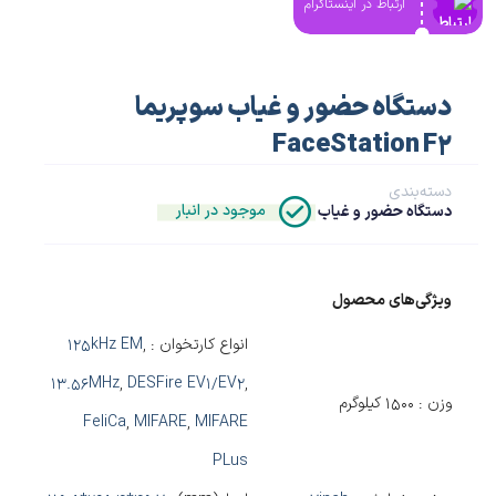
ارتباط در اینستاگرام
دستگاه حضور و غیاب سوپریما
FaceStation F2
دسته‌بندی
موجود در انبار
دستگاه حضور و غیاب
ویژگی‌های محصول
انواع کارتخوان :
,
125kHz EM
13.56MHz
,
DESFire EV1/EV2
,
وزن : 1500 کیلوگرم
FeliCa
,
MIFARE
,
MIFARE
PLus