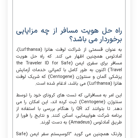
به عنوان قسمتی از شراکت لوفت هانزا (Lufthansa)،
آمادئوس همچنین اظهار می کند. که راه حل هویت
مسافر برای سفری ایمن (the Traveler ID for Safe
Travel) اکنون به طور کامل با کمپانی خدمات آزمایش
پزشکی آلمان و سنتوژن (Centogene) که شریک لوفت
هانزا (Lufthansa) می باشد، ادغام شده است.
این امر به مسافرانی که تست های کرونای خود را توسط
سنتوژن (Centogene) ثبت کرده اند، این امکان را می
دهد. تا بتوانند کد QR را هنگام بررسی با استفاده از
برنامه شرکت هواپیمایی، اسکن کنند. و نتایج را فورا از
طریق آمادئوس (Amadeus) به دست آورند.
وارنک همچنین می گوید “اکوسیستم سفر ایمن (Safe
Travel Ecosystem) این امکان را به ما می دهد. تا
بتوانیم بی درنگ با مشتریان و شرکای خود مانند لوفت
هانزا (Lufthansa) و سنتوژن (Centogene) همکاری
کنیم. تا بتوانیم اصطکاک را از سفرهای آنها حذف کنیم. و
سفری ایمن را برای آنها فراهم کنیم.”
به علاوه، کارکنان فرودگاه لوفت هانزا (Lufthansa)
همچنین می توانند برنامه همراه فرودگاه (the Airport