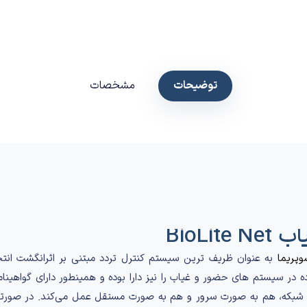
توضیحات
مشخصات
اب
BioLite Net
وپریما
به عنوان ظریف ترین سیستم کنترل تردد مبتنی بر اثرانگشت انتخ