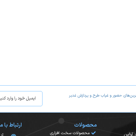
شبکه
ته
فضاهای باز
شاید در نگاه اول کار کردن با این LCD کوچک به نظر سخت برسد اما پس از وود به منو و مش
مه لحاظ کامل و حرفه‌ایی طراحی شده است .
این استاندارد از نظر بخش اول، شبیه به درجه حفاظتی IP66 است، یعنی هیچ ماده و 
د.
ترین‌های حضور و غیاب طرح و پردازش غدیر
را در سرور مشاهده کرد
محصولات
ارتباط با ما
ر شبکه. این محصول یک سیستم کنترل دسترسی بیومتریک شبکه ای است ک
محصولات سخت افزاری
سال ۱۳۸۲ آغاز کرد. در اولین
آد