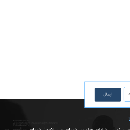
اهده رابط های کاربری گرافیکی و منو های واضح متوجه
گرد و غبار جامدی نمی تواند وارد دستگاه شود. اما از نظر دوم، یعنی
این دستگاه با داشتن قابلیت شبکه، هم به صورت سرور و هم به صورت مستقل عمل می کند. در صورتیکه دستگاه در حالت سرور (Server Mode) قرار داده
ارسال
عملکرد و مدیریت آسان | برنده جایزه امنیتی IFSEC سال 2009بهترین محصول | برنده جایزه Detektor در سال 2009 به واسطه ویژگی های خاص دستگاه |
ه دارای عملکردهای کنترل دسترسی پایدار
رس: تهران، خیابان مطهری، خیابان علی اکبری، خیابان