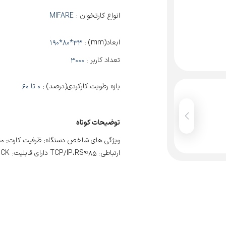
انواع کارتخوان :
MIFARE
ابعاد(mm) :
190*80*33
تعداد کاربر :
3000
بازه رطوبت کارکردی(درصد) :
0 تا 60
توضیحات کوتاه
ارتباطی: TCP/IP،RS485 دارای قابلیت: TWO DOOR INTERLOCK