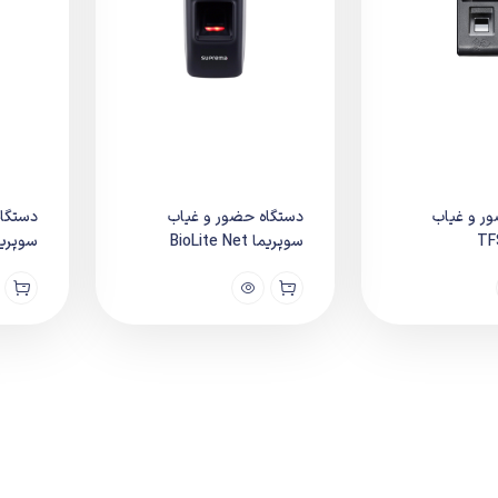
ر و غیاب
دستگاه حضور و غیاب
دستگاه
سوپریما BioLite Net
سوپریما tion L2