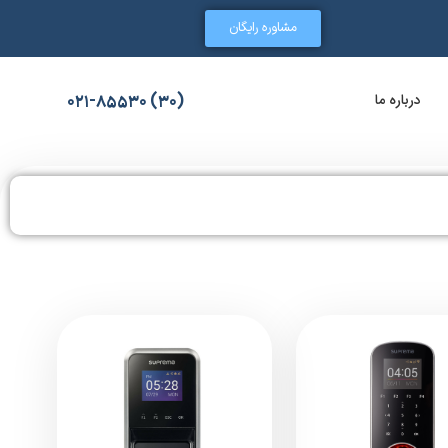
مشاوره رایگان
درباره ما
(30) 021-85530