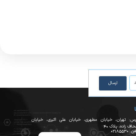
ارسال
رس: تهران، خیابان مطهری، خیابان علی اکبری، خیابان
اف زاده، پلاک ۴۰
 02185530