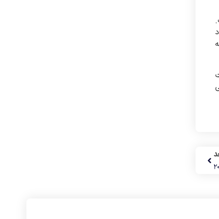
.
د
ه
ت
ی
د