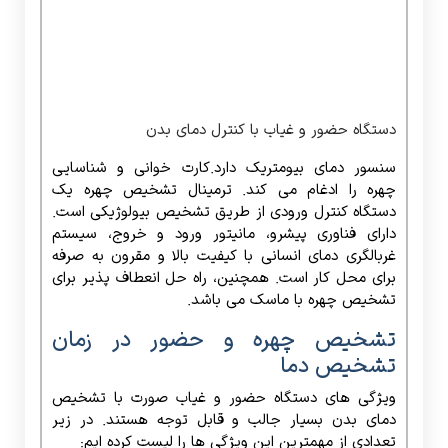
دارای فناوری پیشرو، مانیتور ورود و خروج، سیستم
غربالگری دمای انسانی با کیفیت بالا و مقرون به صرفه
برای محل کار است.
همچنین، راه حل انعطاف پذیر برای
تشخیص چهره با ماسک می باشد.
تشخیص چهره و حضور در زمان
تشخیص دما
ویژگی های دستگاه حضور و غیاب صورت با تشخیص
دمای بدن بسیار جالب و قابل توجه هستند. در زیر
تعدادی از مهمترین این ویژگی ها را لیست کرده ایم:
اندازه گیری درجه حرارت بدن انسان با مادون قرمز با
دقت بالا همزمان با تشخیص خودکار دمای بدن بدون
تماس، با سرعت بالا.
محدوده اندازه گیری دما 30-45 (C) دقت ±5 (C)
به طور خودکار پرسنل بدون ماسک را شناسایی می کند
و هشدار میدهد.
از اندازه گیری دمای میان برد و هنگام دمای بالا هشدار
می دهد.
اتصال داده های دما SDK و پروتکل HTTP