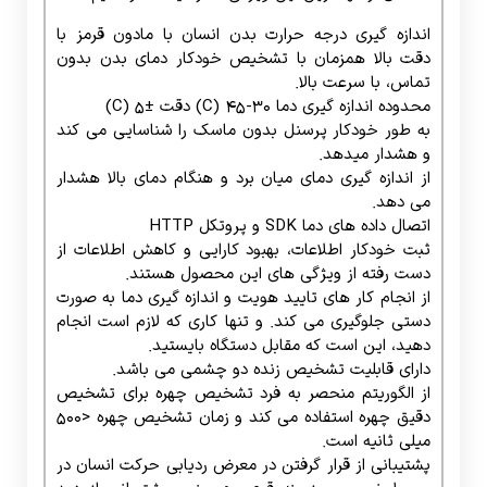
ثبت خودکار اطلاعات، بهبود کارایی و کاهش اطلاعات از
دست رفته از ویژگی های این محصول هستند.
از انجام کار های تایید هویت و اندازه گیری دما به صورت
دستی جلوگیری می کند. و تنها کاری که لازم است انجام
دهید، این است که مقابل دستگاه بایستید.
دارای قابلیت تشخیص زنده دو چشمی می باشد.
از الگوریتم منحصر به فرد تشخیص چهره برای تشخیص
دقیق چهره استفاده می کند و زمان تشخیص چهره <500
میلی ثانیه است.
پشتیبانی از قرار گرفتن در معرض ردیابی حرکت انسان در
محیط نور پس زمینه قوی، همچنین پشتیبانی از دید
ماشین نوری گسترده dB80 از دیگر ویژگی های این
دستگاه حضور و غیاب با کنترل دمای بدن است.
از پروتکل های رابط کاربری غنی، SDK و HTTP
پشتیبانی می کند.
اکثرا دارای نمایشگر 7 اینچی IPS HD می باشند.
دارای مقاومت در برابر گرد و غبار و ضد آب است.
پشتیبانی از 22400 کتابخانه مقایسه چهره و 100000 رکورد
تشخیص چهره.
پشتیبانی از یک ورودی Wiegand یا خروجی Wiegand .