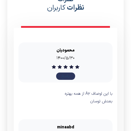
نظرات
کاربران
محمودیان
۱۴۰۰/۵/۳۰
پاسخ
با این اوصاف A2 از همه بهتره
بعدش توسان
minaabd