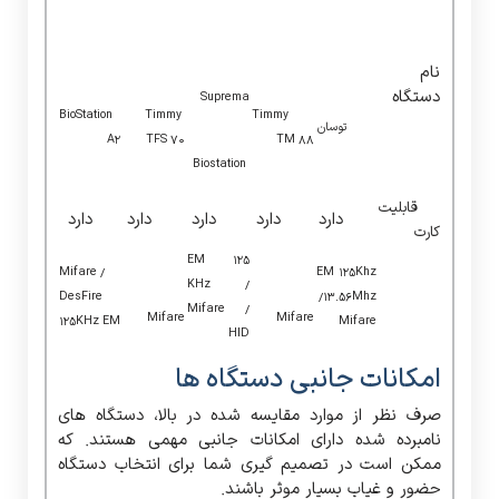
نام
دستگاه
Suprema
BioStation
Timmy
Timmy
توسان
A2
TFS 70
TM 88
Biostation
قابلیت
دارد
دارد
دارد
دارد
دارد
کارت
EM 125
Mifare /
EM 125Khz
KHz /
DesFire
/13.56Mhz
Mifare /
Mifare
Mifare
125KHz EM
Mifare
HID
امکانات جانبی دستگاه ها
صرف نظر از موارد مقایسه شده در بالا، دستگاه های
نامبرده شده دارای امکانات جانبی مهمی هستند. که
ممکن است در تصمیم گیری شما برای انتخاب دستگاه
حضور و غیاب بسیار موثر باشند.