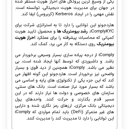
یکی از وسیع ترین پروتکل های احراز هویت مستقر شده
در جهان برای مدیریت هویت دیجیتالی، توانسته است.
نقش مهمی را در ایجاد Kerberos (کربروس) ایفا کند.
هاردجونو این توانایی را دارد تا به استراتژی شرکت برای
iComplyKYC،
رشد بیومتریک ها
و محصول تایید هویت
کمپانی که محاسبات پیشرفته را برای عملکرد
احراز هویت
بیومتریک
روی دستگاه به کار می برد، کمک کند.
iComply از درجه پیاده سازی بسیار وسیعی برخوردار می
باشد. و داشبوردی که توسط آنها ایجاد شده است، بی
نظیر می باشد. iComply همچنین از دید قوی و بسیار
واضحی نیز برخوردار است. هاردجونو این گونه اظهار می
کند که این جزء یکی از تکنولوژی های پایه و اساسی می
باشد که بسیار مورد نیاز صنعت است. بانک های سنتی،
سازمان های خصوصی و دولت ها نیاز دارند که در این
مسیر قدم بگذارند و حرکت کنند. واحدهای پول
دیجیتالی بانک مرکزی، ارزهای رمز نگاری شده و دارایی
های غیر متمرکز (DeFi) باید تمام مواردی که iComply
این توانایی را دارد تا مدیریت کند را مدیریت کنند.