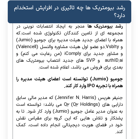
رشد بیومتریک ها چه تاثیری در افزایش استخدام
دارد؟
رشد بیومتریک ها
منجر به ایجاد انتصابات نوینی در
مجموعه ای از تامین کنندگان تکنولوژی شده است.که
همراه با اعضای جدید هیئت مدیره برای جومیو (Jumio)
و Vsblty.دو عضو اول هیئت مشاوره والنسل (Valencell)
و مشاور جدید برای iComply (من رعایت می کنم) و
authID.ai و SVP های جدید انتصاب بیومتریک های
بعدی برای فروش می باشد، اعلام شده است.
جومیو (Jumio) توانسته است اعضای هیئت مدیره را
همراه با تجربه IPO وارد کار کند.
جنیفر هریس (Jennifer N. Harris) که مدیر مالی سابق
دارایی های Q2 (Q2 Holdings) می باشد؛ توانسته است
به عنوان مدیر عامل جومیو (Jumio) وارد کار شود. تا به
پشتکار و تلاش هایی که این گروه برای مقیاس نقش
خود در فضای هویت دیجیتالی انجام داده است، کمک
کند.