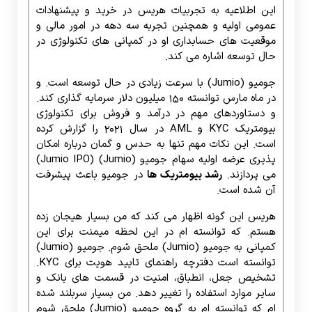
این اطلاعیه به تجربیات هریس در خرید و پیشنهادات
عمومی اولیه و همچنین تجربه سه دهه در امور مالی و
موقعیت های حسابداری او در کمپانی های تکنولوژی در
حال توسعه اشاره می کند.
جومیو (Jumio) با سرعت زیادی در حال توسعه است. و
در ماه مارس توانسته 150 میلیون دلار سرمایه گذاری کند.
و دستاوردهای مهم در درآمد و فروش برای تکنولوژی
بیومتریک KYC و AML در سال 2021 را گزارش کرده
است. این نکات مهم تنها به حدس و گمان درباره امکان
پذیری عرضه اولیه سهام جومیو (Jumio) (Jumio IPO)
می پردازند.
رشد بیومتریک ها
در جومیو باعث پیشرفت
آن شده است.
هریس این گونه اظهار می کند که من بسیار هیجان زده
هستم. که توانسته ام در این لحظه میمنت برای این
کمپانی به جومیو (Jumio) ملحق شوم. جومیو (Jumio)
توانسته است دفترچه راهنمای تایید هویت برای KYC.
تشخیص جعل، انطباق، امنیت در قسمت های بانک و
سایر موارد استفاده را تغییر دهد. من بسیار سربلند شده
ام که توانسته ام به گروه جومیو (Jumio) ملحق شوم