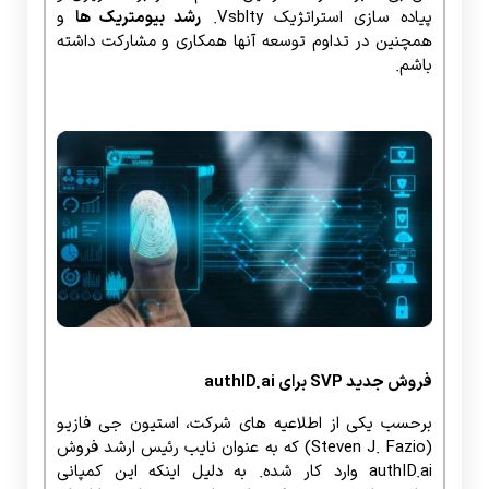
پیاده سازی استراتژیک Vsblty.
رشد بیومتریک ها
و
همچنین در تداوم توسعه آنها همکاری و مشارکت داشته
باشم.
فروش جدید SVP برای authID.ai
برحسب یکی از اطلاعیه های شرکت، استیون جی فازیو
(Steven J. Fazio) که به عنوان نایب رئیس ارشد فروش
authID.ai وارد کار شده. به دلیل اینکه این کمپانی