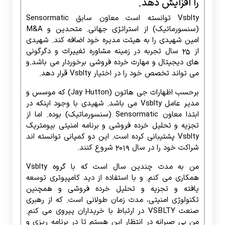
را افزایش دهد.
Vsblty توانسته است معاون سابق Sensormatic
(سنسورماتیک) از استراتژی جهانی. متحدین و M&A
امین شهیدی را به هیئت مدیره خود اضافه کند. شهیدی
از 25 سال تجربه در زمینه مشاوره تغییرات و دگرگونی
های دیجیتال و مهارت خرده فروشی برخوردار می باشد.و
می تواند تخصص خود را در اختیار Vsblty قرار دهد.
برحسب اظهارات جی هاتون (Jay Hutton) که موسس و
مدیر عامل Vsblty می باشد. شهیدی با وجود اینکه در
ابتدا معاون Sensormatic (سنسورماتیک) بوده. اما از
تجزیه و تحلیل خرده فروشی و برنامه امنیتی بیومتریک
Vsblty پشتیبانی کرده است. این دو کمپانی توانسته اند
شراکت خود را در سال 2019 شروع کنند.
من به مدت چندین سال است که با گروه Vsblty
همکاری می کنم. و با استفاده از دید کامپیوتری توسعه
یافته و تجزیه و تحلیل خرده فروشی و همچنین
تکنولوژی امنیتی، مدت زمان طولانی است. که از رهبری
صنعت VSBLTY در ارتباط با خریداران پیروی می کنم.
من بی صبرانه در انتظار این هستم تا در برنامه ریزی و