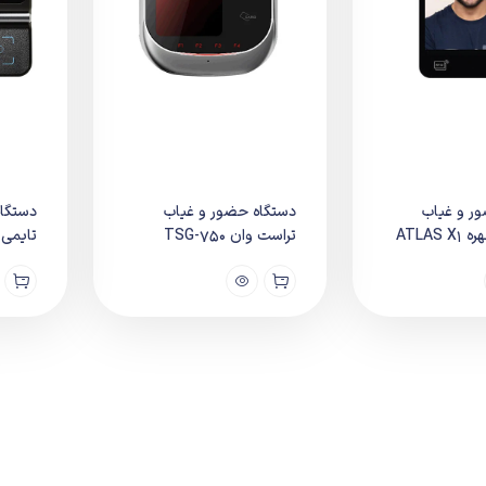
ر و غیاب
دستگاه حضور و غیاب
دستگاه
ATLA
تراست وان TSG-750
تایمی M-F620