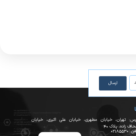
ارسال
رس: تهران، خیابان مطهری، خیابان علی اکبری، خیابان
اف زاده، پلاک ۴۰
 02185530