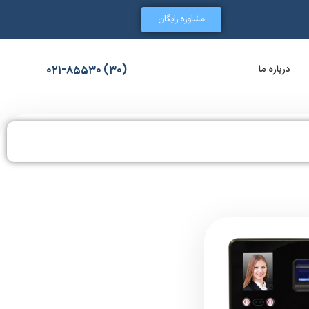
مشاوره رایگان
درباره ما
(30) 021-85530