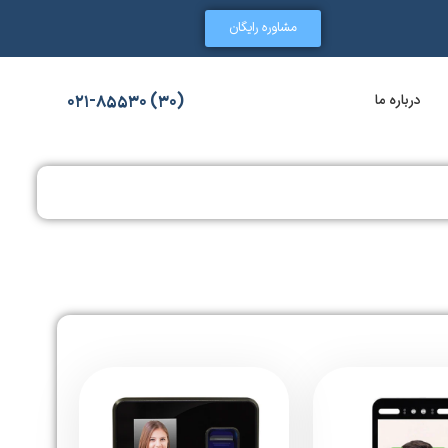
مشاوره رایگان
درباره ما
(30) 021-85530