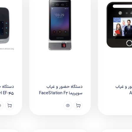
ر و غیاب
دستگاه حضور و غیاب
دستگاه 
A
سوپریما FaceStation F2
H EF-45