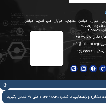
رس: تهران، خیابان مطهری، خیابان علی اکبری، خیابان
اف زاده، پلاک ۴۰
 02185530
ره فکس: 41425975
info@atlasco.org
ستی: ۱۵۷۶۹۴۴۴۱۱
 و راهنمایی، با شماره 85530-021 داخلی 30 تماس بگیرید