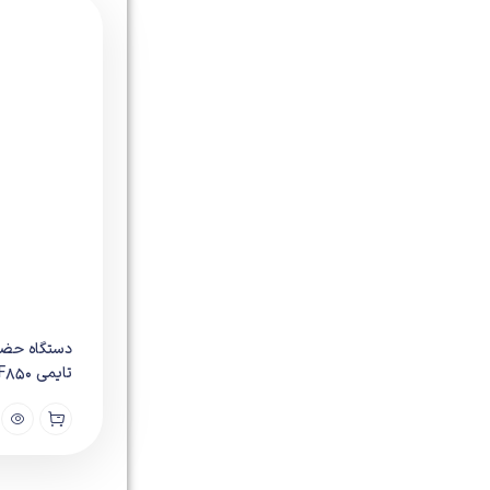
دستگاه حضو
تایمی Face TM F850