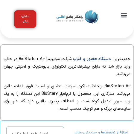
مشاوره
رایگان
اخبار و مقالات
باشگاه مشتریان
جدیدترین
دستگاه حضور و غیاب
شرکت سوپریما
BioStaton A2
در حالى
وارد بازار شد که داراى پیشرفته‌ترین تکنولوژى بایومتریک و امنیتى جهان
مى‌باشد
.
BioStaton A2
ازلحاظ عملکرد، سرعت، تطبیق و امنیت فوق العاده دقیق
مى‌باشد
.
سازگارى این محصول با نرم‌افزار
BioStar2
این دستگاه را به
‌
یک
وب سرور تبدیل کرده است و انعطاف پذیرى بالایى دارد که هم براى
سایت‌هاى بزرگ و هم کوچک مناسب است.
اطلاع از تخفیف‌ها و جدیدترین‌های